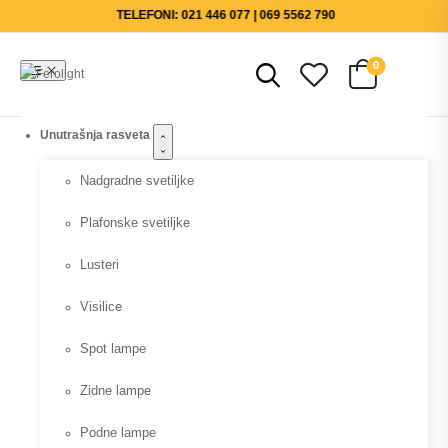
TELEFONI: 021 446 077 | 069 5562 790
0
Unutrašnja rasveta
Nadgradne svetiljke
Plafonske svetiljke
Lusteri
Visilice
Spot lampe
Zidne lampe
Podne lampe